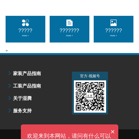
?????
???????
??????
more >
more >
more >
>
家装产品指南
官方-微信公众号
官方-视频号
工装产品指南
关于湿腾
服务支持
×
欢迎来到本网站，请问有什么可以
技术支持：明企科技