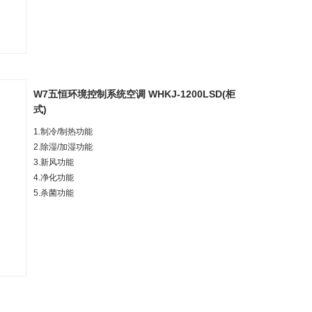
W7五恒环境控制系统空调 WHKJ-1200LSD(柜
式)
1.制冷/制热功能
2.除湿/加湿功能
3.新风功能
4.净化功能
5.杀菌功能