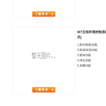
W7五恒环境控制系统空
式)
1.制冷/制热功能
2.除湿/加湿功能
3.新风功能
4.净化功能
5.杀菌功能