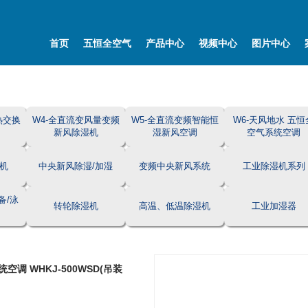
首页
五恒全空气
产品中心
视频中心
图片中心
热交换
W4-全直流变风量变频
W5-全直流变频智能恒
W6-天风地水 五恒
新风除湿机
湿新风空调
空气系统空调
机
中央新风除湿/加湿
变频中央新风系统
工业除湿机系列
备/泳
转轮除湿机
高温、低温除湿机
工业加湿器
空调 WHKJ-500WSD(吊装