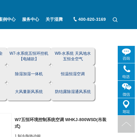
案例中心
服务中心
关于湿腾
400-820-3169
全
W7-水系统五恒环控机
W8-水系统 天风地水
【电辅款】
五恒全空气
除湿加湿一体机
恒温恒湿空调
大风量新风系统
防结露除湿通风系统
W7五恒环境控制系统空调 WHKJ-800WSD(吊装
式)
1.制冷/制热功能