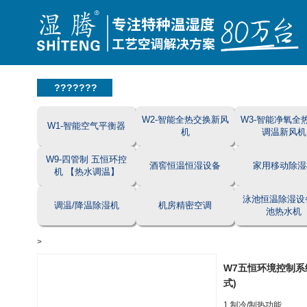
???????
W2-智能全热交换新风
W3-智能净氧全
W1-智能空气平衡器
机
调温新风机
W9-四管制 五恒环控
酒窖恒温恒湿设备
家用移动除湿
机 【热水调温】
泳池恒温除湿设
调温/降温除湿机
机房精密空调
池热水机
>
W7五恒环境控制系统
式)
1.制冷/制热功能