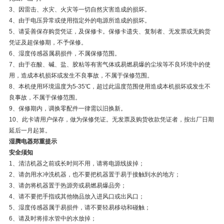
3、因雷击、水灾、火灾等一切自然灾害造成的损坏。
4、由于电压异常或使用指定外的电源所造成的损坏。
5、请妥善保存购货凭证，及保修卡。保修卡遗失、复制者、无发票或无购货
凭证及超保修期，不予保修。
6、湿度传感器属易损件，不属保修范围。
7、由于在酸、碱、盐、胶粘等有害气体或易燃易爆的尘埃等不良环境中的使
用，造成本机损坏或发生不良事故，不属于保修范围。
8、
本机使用环境温度为5-35℃，
超过此温度范围使用造成本机损坏或发生不
良事故，不属于保修范围。
9、保修期内，调换零配件一律需以旧换新。
10、此卡请用户保存，做为保修凭证。无发票及购货收款凭证者，按出厂日期
延后一月起算。
湿腾电器郑重提示
安全须知
1、清洁机器之前或长时间不用，请将电源线拔掉；
2、请勿用水冲洗机器，也不要把机器置于易于接触到水的地方；
3、请勿将机器置于热源旁或易燃易爆品旁；
4、请不要把手指或其他物品放入进风口或出风口；
5、湿度传感器属于易损件，请不要轻易移动和碰触；
6、请及时将排水管中的水放掉；