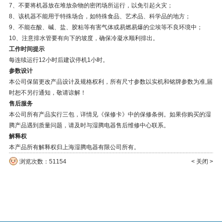
7、不要将机器放在堆放杂物的密闭场所运行，以免引起火灾；
8、该机器不能用于特殊场合，如特殊食品、艺术品、科学品的地方；
9、
不能在酸、碱、盐、胶粘等有害气体或易燃易爆的尘埃等不良环境中；
10、注意排水管要有向下的坡度，确保冷凝水顺利排出。
工作时间提示
每连续运行12小时后建议停机1小时。
参数设计
本公司保留更改产品设计及规格权利，所有尺寸参数以实机和铭牌参数
为准,届
时恕不另行通知，敬请谅解！
售后服务
本公司所有产品实行三包，详情见《保修卡》中的保修条例。如果你购
买的湿
腾产品遇到质量问题，请及时与湿腾电器售后维修中心联系。
解释权
本产品所有解释权归上海湿腾电器有限公司所有。
浏览次数：51154
< 关闭 >