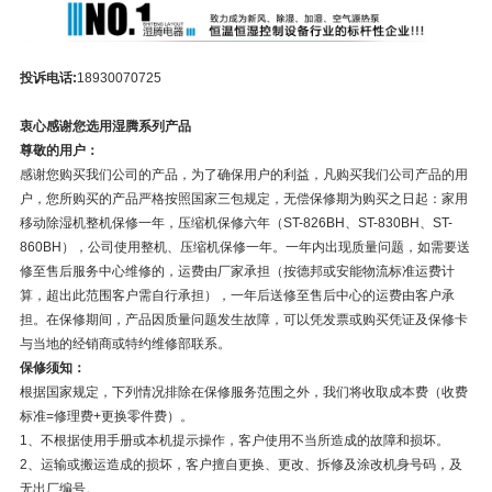
投诉电话
:
18930070725
衷心感谢您选用湿腾系列产品
尊敬的用户：
感谢您购买我们公司的产品，为了确保用户的利益，凡购买我们公司产品的用
户，您所购买的产品严格按照国家三包规定，无偿保修期为购买之日起：家用
移动除湿机整机保修一年，压缩机保修六年（ST-826BH、
ST-830BH、
ST-
860BH
），公司使用整机、压缩机保修一年。一年内出现质量问题，如需要送
修至售后服务中心维修的，运费由厂家承担（按德邦或安能物流标准运费计
算，超出此范围客户需自行承担），一年后送修至售后中心的运费由客户承
担。在保修期间，产品因质量问题发生故障，可以凭发票或购买凭证及保修卡
与当地的经销商或特约维修部联系。
保修须知：
根据国家规定，下列情况排除在保修服务范围之外，我们将收取成本费（收费
标准=修理费+更换零件费）。
1、不根据使用手册或本机提示操作，客户使用不当所造成的故障和损坏。
2、运输或搬运造成的损坏，客户擅自更换、更改、拆修及涂改机身号码，及
无出厂编号。