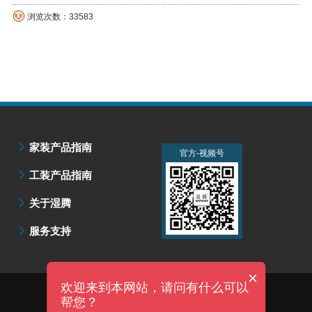
浏览次数：33583
家装产品指南
官方-微信公众号
官方-视频号
工装产品指南
关于湿腾
服务支持
×
欢迎来到本网站，请问有什么可以
技术支持：明企科技
帮您？
上海湿腾电器有限公司 版权所有 |
沪ICP备07502735号-5